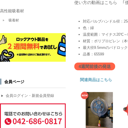
使い方の動画はこちら
｢
高性能吸着材
吸着材
対応バルブハンドル径：254
色：緑
温度範囲：マイナス20℃～
材質：ポリプロピレン（本
最大径9.5mmのパドロック
品番：65599
4週間前後の発送
関連商品はこちら
会員ページ
会員ログイン・新規会員登録
▶