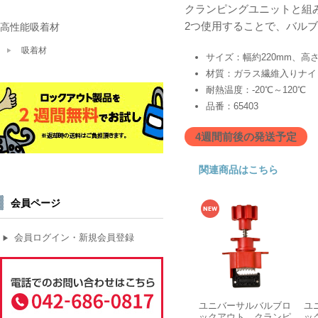
クランピングユニットと組
2つ使用することで、バル
高性能吸着材
吸着材
サイズ：幅約220mm、高さ
材質：ガラス繊維入りナイ
耐熱温度：-20℃～120℃
品番：65403
4週間前後の発送予定
関連商品はこちら
会員ページ
会員ログイン・新規会員登録
▶
ユニバーサルバルブロ
ユ
ックアウト クランピ
ッ