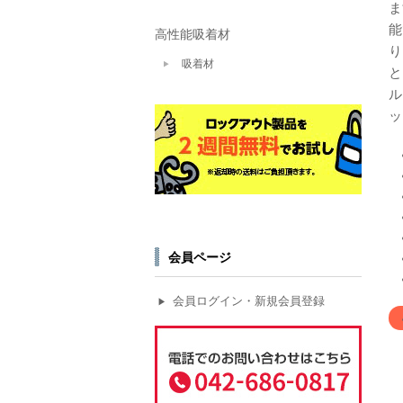
ま
能
高性能吸着材
り
吸着材
と
ル
ッ
会員ページ
会員ログイン・新規会員登録
▶