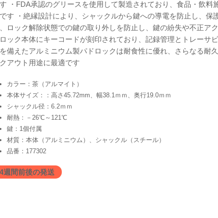
す ・FDA承認のグリースを使用して製造されており、食品・飲料
です ・絶縁設計により、シャックルから鍵への導電を防止し、保
、ロック解除状態での鍵の取り外しを防止し、鍵の紛失や不正アク
ロック本体にキーコードが刻印されており、記録管理とトレーサビ
を備えたアルミニウム製パドロックは耐食性に優れ、さらなる耐
クアウト用途に最適です
カラー：茶（アルマイト）
本体サイズ：：高さ45.72mm、幅38.1ｍｍ、奥行19.0ｍｍ
シャックル径：6.2ｍｍ
耐熱：－26℃～121℃
鍵：1個付属
材質：本体（アルミニウム）、シャックル（スチール）
品番：177302
4週間前後の発送