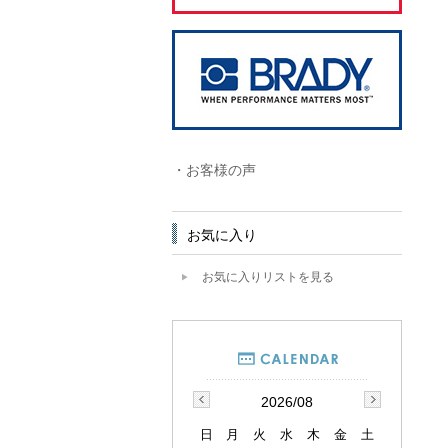
・お客様の声
お気に入り
お気に入りリストを見る
2026/08
日
月
火
水
木
金
土