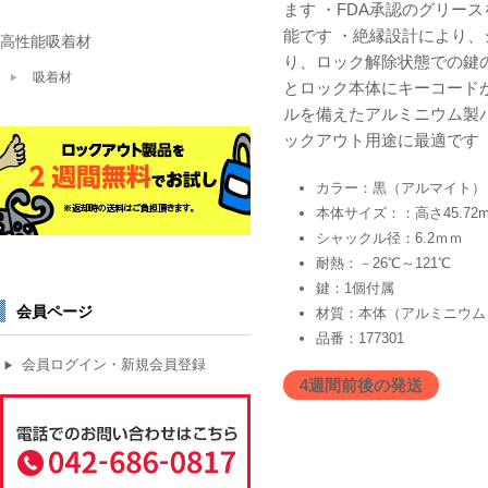
ます ・FDA承認のグリ
能です ・絶縁設計により
高性能吸着材
り、ロック解除状態での鍵
吸着材
とロック本体にキーコード
ルを備えたアルミニウム製
ックアウト用途に最適です
カラー：黒（アルマイト）
本体サイズ：：高さ45.72m
シャックル径：6.2ｍｍ
耐熱：－26℃～121℃
鍵：1個付属
会員ページ
材質：本体（アルミニウム
品番：177301
会員ログイン・新規会員登録
▶
4週間前後の発送