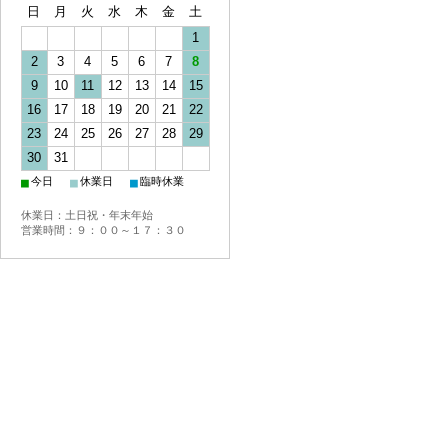
日
月
火
水
木
金
土
1
2
3
4
5
6
7
8
9
10
11
12
13
14
15
16
17
18
19
20
21
22
23
24
25
26
27
28
29
30
31
■
■
■
今日
休業日
臨時休業
休業日：土日祝・年末年始
営業時間：９：００～１７：３０