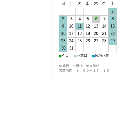
日
月
火
水
木
金
土
1
2
3
4
5
6
7
8
9
10
11
12
13
14
15
16
17
18
19
20
21
22
23
24
25
26
27
28
29
30
31
■
■
■
今日
休業日
臨時休業
休業日：土日祝・年末年始
営業時間：９：００～１７：３０