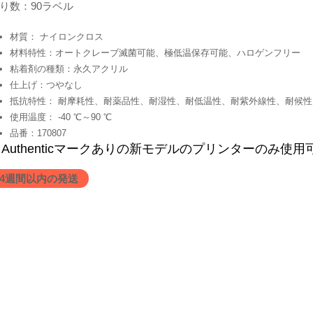
り数：90ラベル
材質： ナイロンクロス
材料特性：オートクレーブ滅菌可能、極低温保存可能、ハロゲンフリー
粘着剤の種類：永久アクリル
仕上げ：つやなし
抵抗特性： 耐摩耗性、耐薬品性、耐湿性、耐低温性、耐紫外線性、耐候性
使用温度： -40 ℃～90 ℃
品番：170807
Authenticマークありの新モデルのプリンターのみ使用
4週間以内の発送