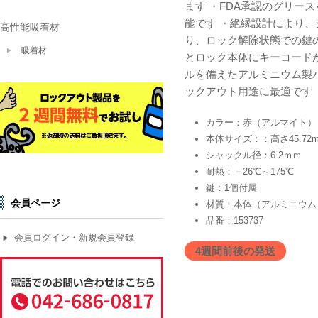
ます ・FDA承認のグリ
能です ・絶縁設計により
高性能吸着材
り、ロック解除状態での鍵
吸着材
とロック本体にキーコード
ルを備えたアルミニウム製
ックアウト用途に最適です
カラー：赤（アルマイト）
本体サイズ：：高さ45.72m
シャックル径：6.2ｍｍ
耐熱：－26℃～175℃
鍵：1個付属
会員ページ
材質：本体（アルミニウム
品番：153737
会員ログイン・新規会員登録
▶
4週間前後の発送