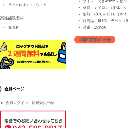
サイズ：高さ45mm x 横38.
ラベル作成ソフトウエア
材質：ナイロン（本体、シ
耐熱：-26℃～121℃（本体
高性能吸着材
付属品：鍵1個、ラベル（
品番：153556
吸着材
4週間前後の発送
会員ページ
会員ログイン・新規会員登録
▶