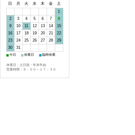
日
月
火
水
木
金
土
1
2
3
4
5
6
7
8
9
10
11
12
13
14
15
16
17
18
19
20
21
22
23
24
25
26
27
28
29
30
31
■
■
■
今日
休業日
臨時休業
休業日：土日祝・年末年始
営業時間：９：００～１７：３０