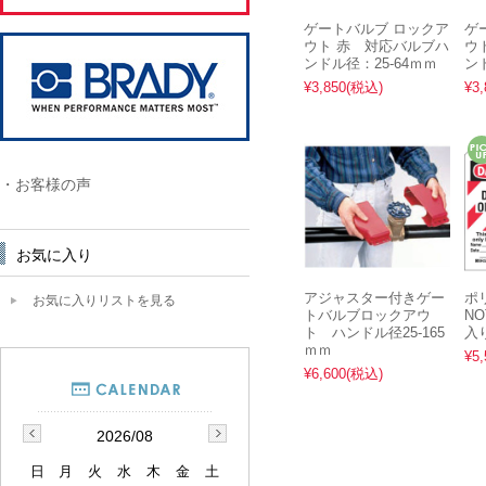
ゲートバルブ ロックア
ゲ
ウト 赤 対応バルブハ
ウ
ンドル径：25-64ｍｍ
ン
¥3,850
(税込)
¥3,
・お客様の声
お気に入り
アジャスター付きゲー
ポ
お気に入りリストを見る
トバルブロックアウ
NO
ト ハンドル径25-165
入
ｍｍ
¥5,
¥6,600
(税込)
2026/08
日
月
火
水
木
金
土