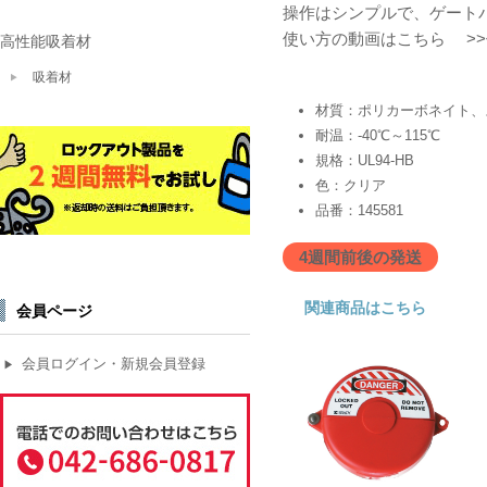
操作はシンプルで、ゲート
使い方の動画はこちら
>
高性能吸着材
吸着材
材質：ポリカーボネイト、
耐温：-40℃～115℃
規格：UL94-HB
色：クリア
品番：145581
4週間前後の発送
関連商品はこちら
会員ページ
会員ログイン・新規会員登録
▶