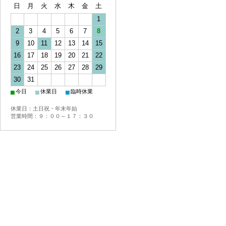
日
月
火
水
木
金
土
1
2
3
4
5
6
7
8
9
10
11
12
13
14
15
16
17
18
19
20
21
22
23
24
25
26
27
28
29
30
31
■
■
■
今日
休業日
臨時休業
休業日：土日祝・年末年始
営業時間：９：００～１７：３０