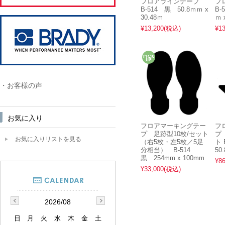
フロアラインテープ
フ
B-514 黒 50.8ｍｍ x
B-
30.48ｍ
ｍ 
¥13,200
(税込)
¥13
・お客様の声
お気に入り
フロアマーキングテー
フ
プ 足跡型10枚/セット
プ
お気に入りリストを見る
（右5枚・左5枚／5足
ト 
分相当） B-514
50
黒 254mm x 100mm
¥86
¥33,000
(税込)
2026/08
日
月
火
水
木
金
土