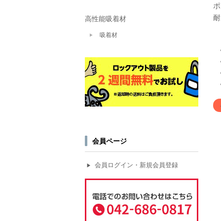
ポ
耐
高性能吸着材
吸着材
会員ページ
会員ログイン・新規会員登録
▶