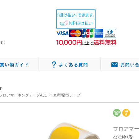
す！
P
フロアマーキングテープALL
丸型/足型テープ
フロアマ
400枚/巻