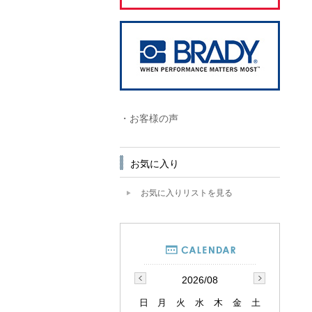
・お客様の声
お気に入り
お気に入りリストを見る
2026/08
日
月
火
水
木
金
土