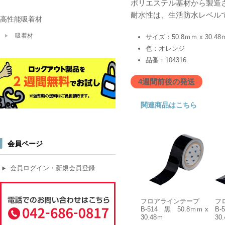
ポリエステル基材から製造
耐水性は、生活防水レベル
高性能吸着材
吸着材
サイズ：50.8ｍｍ x 30.48
色：オレンジ
品番：104316
4週間前後の発送
関連商品はこちら
会員ページ
会員ログイン・新規会員登録
▶
フロアラインテープ
フ
B-514 黒 50.8ｍｍ x
B-
30.48ｍ
30