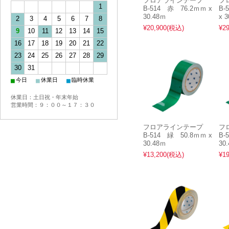
フロアラインテープ
フ
1
B-514 赤 76.2ｍｍ x
B-
30.48ｍ
x 
2
3
4
5
6
7
8
¥20,900
(税込)
¥29
9
10
11
12
13
14
15
16
17
18
19
20
21
22
23
24
25
26
27
28
29
30
31
■
■
■
今日
休業日
臨時休業
休業日：土日祝・年末年始
営業時間：９：００～１７：３０
フロアラインテープ
フ
B-514 緑 50.8ｍｍ x
B-
30.48ｍ
30
¥13,200
(税込)
¥19